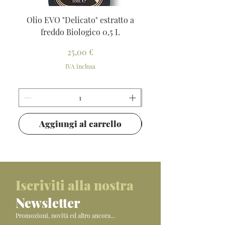
Olio EVO "Delicato" estratto a
Aglione della Vald
freddo Biologico 0,5 L
Prezzo
25,00 €
IVA inclusa
Aggiungi al carrello
Iscriviti alla nostra
Newsletter
Promozioni, novità ed altro ancora...