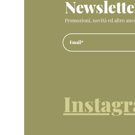
Newslette
Promozioni, novità ed altro anco
Instag