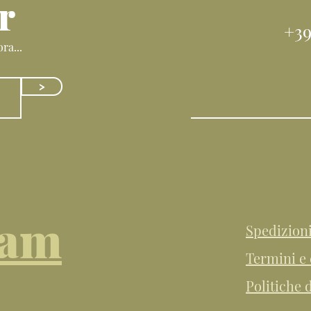
r
+39
ra...
>
ram
Spedizion
Termini e 
Politiche 